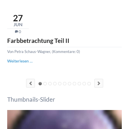
27
JUN
0
Farbbetrachtung Teil II
Fa
be
Von Petra Schaus-Wagner, (Kommentare: 0)
19
Farbbetrachtung
Weiterlesen …
Teil
Von
II
Far
wir
ein
Wei
Thumbnails-Slider