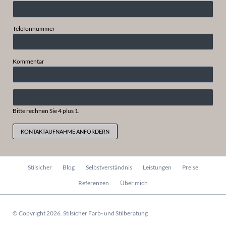
Telefonnummer
Kommentar
Bitte rechnen Sie 4 plus 1.
KONTAKTAUFNAHME ANFORDERN
Navigation
Stilsicher
Blog
Selbstverständnis
Leistungen
Preise
überspringen
Referenzen
Über mich
© Copyright 2026. Stilsicher Farb- und Stilberatung