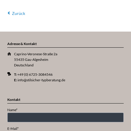
Zurück
Adresse & Kontakt
Caprino-Veronese-Straße 2a
55435 Gau-Algesheim
Deutschland
T:
+49 (0) 6725-3084546
E:
info@stilsicher-typberatung.de
Kontakt
Pflichtfeld
Name
*
Pflichtfeld
E-Mail
*