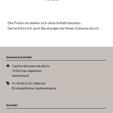
Die Preise verstehen sich ohne Anfahrtskosten.
Gerne führe ich auch Beratungen bei Ihnen Zuhause durch.
Adresse & Kontakt
Caprino-Veronese-Straße 2a
55435 Gau-Algesheim
Deutschland
T:
+49 (0) 6725-3084546
E:
info@stilsicher-typberatung.de
Kontakt