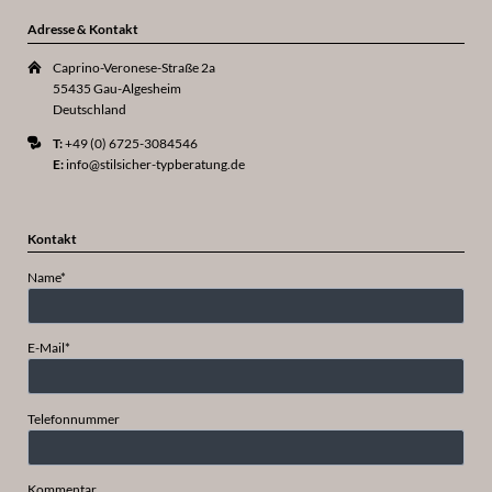
Adresse & Kontakt
Caprino-Veronese-Straße 2a
55435 Gau-Algesheim
Deutschland
T:
+49 (0) 6725-3084546
E:
info@stilsicher-typberatung.de
Kontakt
Pflichtfeld
Name
*
Pflichtfeld
E-Mail
*
Telefonnummer
Kommentar